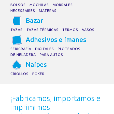
BOLSOS
MOCHILAS
MORRALES
NECESSAIRES
MATERAS
B
a
z
a
r
TAZAS
TAZAS TÉRMICAS
TERMOS
VASOS
Adhesivos e im
a
nes
SERIGRAFÍA
DIGITALES
PLOTEADOS
DE HELADERA
PARA AUTOS
N
a
ipes
CRIOLLOS
POKER
¡Fabricamos, importamos e
imprimimos