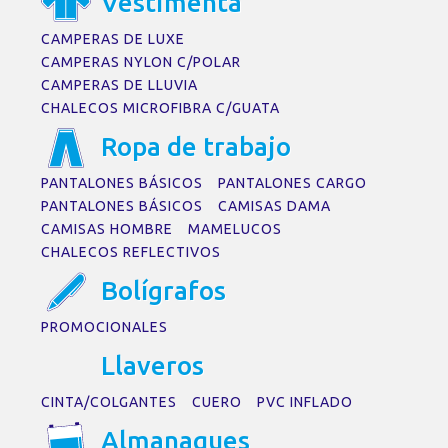
Vestiment
a
CAMPERAS DE LUXE
CAMPERAS NYLON C/POLAR
CAMPERAS DE LLUVIA
CHALECOS MICROFIBRA C/GUATA
Rop
a
de tr
a
b
a
jo
PANTALONES BÁSICOS
PANTALONES CARGO
PANTALONES BÁSICOS
CAMISAS DAMA
CAMISAS HOMBRE
MAMELUCOS
CHALECOS REFLECTIVOS
Bolígr
a
fos
PROMOCIONALES
Ll
a
veros
CINTA/COLGANTES
CUERO
PVC INFLADO
Alm
a
n
a
ques