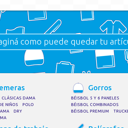
aginá como puede quedar tu artíc
ltados
de perfeccionar su búsqueda o utilice la navegación para localizar l
emer
a
s
Gorros
CLÁSICAS DAMA
BÉISBOL 5 Y 6 PANELES
DE NIÑOS
POLO
BÉISBOL COMBINADOS
DAMA
DRY
BÉISBOL PREMIUM
TRUCK
AMA