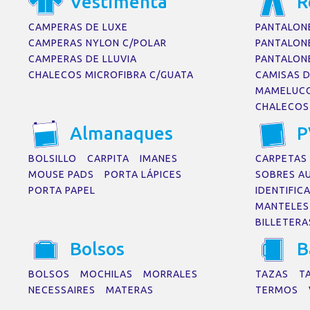
Vestiment
a
R
CAMPERAS DE LUXE
PANTALON
CAMPERAS NYLON C/POLAR
PANTALON
CAMPERAS DE LLUVIA
PANTALON
CHALECOS MICROFIBRA C/GUATA
CAMISAS 
MAMELUC
CHALECOS
Alm
a
n
a
ques
P
BOLSILLO
CARPITA
IMANES
CARPETAS
MOUSE PADS
PORTA LÁPICES
SOBRES 
PORTA PAPEL
IDENTIFIC
MANTELES 
BILLETERA
Bolsos
B
BOLSOS
MOCHILAS
MORRALES
TAZAS
T
NECESSAIRES
MATERAS
TERMOS