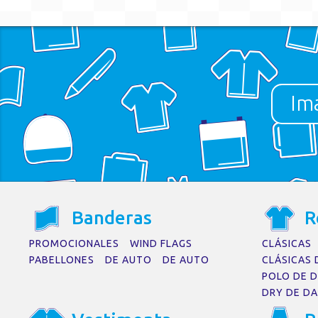
Im
No se encontraron resu
La página solicitada no pudo encontrarse. Trate 
B
a
nder
a
s
R
PROMOCIONALES
WIND FLAGS
CLÁSICAS
PABELLONES
DE AUTO
DE AUTO
CLÁSICAS 
POLO DE 
DRY DE D