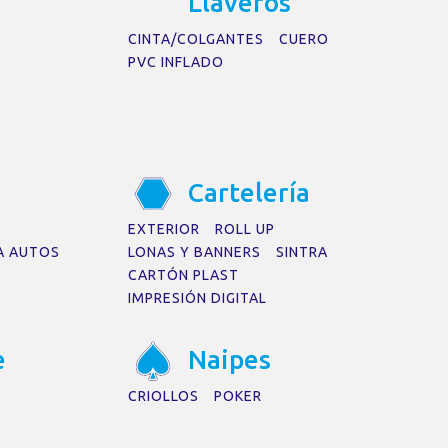
Ll
a
veros
CINTA/COLGANTES
CUERO
PVC INFLADO
C
a
rtelerí
a
EXTERIOR
ROLL UP
A AUTOS
LONAS Y BANNERS
SINTRA
CARTÓN PLAST
IMPRESIÓN DIGITAL
e
N
a
ipes
CRIOLLOS
POKER