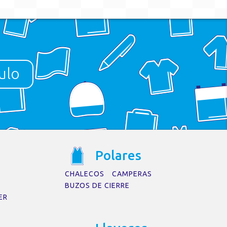
ulo
a entrada.
Pol
a
res
CHALECOS
CAMPERAS
BUZOS DE CIERRE
ER