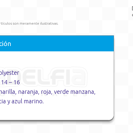
rtículos son meramente ilustrativas.
ción
lyester
 14 – 16
marilla, naranja, roja, verde manzana,
cia y azul marino.