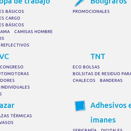
op
a
de tr
a
b
a
jo
Bolígr
a
fos
ES BÁSICOS
PROMOCIONALES
ES CARGO
ES BÁSICOS
DAMA
CAMISAS HOMBRE
OS
 REFLECTIVOS
VC
TNT
 CONGRESO
ECO BOLSAS
AUTOMOTORAS
BOLSITAS DE RESIDUO PAR
ADORES
CHALECOS
BANDERAS
INDIVIDUALES
S
a
z
a
r
Adhesivos 
AZAS TÉRMICAS
im
a
nes
VASOS
SERIGRAFÍA
DIGITALES