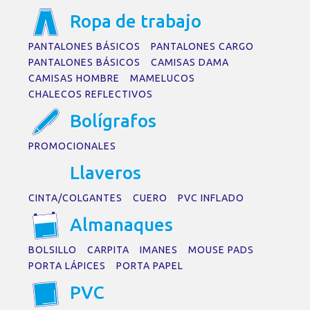
Rop
a
de tr
a
b
a
jo
PANTALONES BÁSICOS
PANTALONES CARGO
PANTALONES BÁSICOS
CAMISAS DAMA
CAMISAS HOMBRE
MAMELUCOS
CHALECOS REFLECTIVOS
Bolígr
a
fos
PROMOCIONALES
Ll
a
veros
CINTA/COLGANTES
CUERO
PVC INFLADO
Alm
a
n
a
ques
BOLSILLO
CARPITA
IMANES
MOUSE PADS
PORTA LÁPICES
PORTA PAPEL
PVC