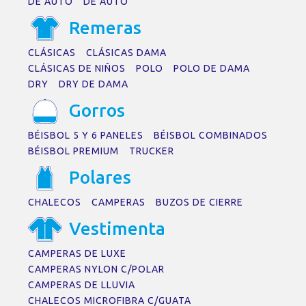
DE AUTO
DE AUTO
Remer
a
s
CLÁSICAS
CLÁSICAS DAMA
CLÁSICAS DE NIÑOS
POLO
POLO DE DAMA
DRY
DRY DE DAMA
Gorros
BÉISBOL 5 Y 6 PANELES
BÉISBOL COMBINADOS
BÉISBOL PREMIUM
TRUCKER
Pol
a
res
CHALECOS
CAMPERAS
BUZOS DE CIERRE
Vestiment
a
CAMPERAS DE LUXE
CAMPERAS NYLON C/POLAR
CAMPERAS DE LLUVIA
CHALECOS MICROFIBRA C/GUATA