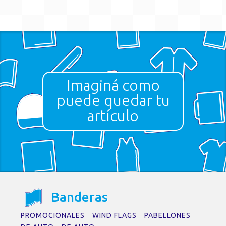
Imaginá como
puede quedar tu
artículo
No se encontraron
resultados
La página solicitada no pudo encontrarse.
B
a
nder
a
s
Trate de perfeccionar su búsqueda o
utilice la navegación para localizar la
PROMOCIONALES
WIND FLAGS
PABELLONES
entrada.