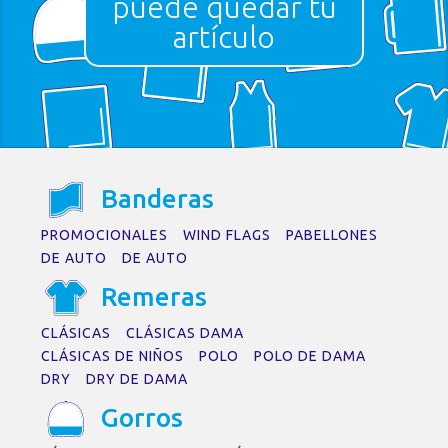
puede quedar tu
artículo
No se encontraron
resultados
La página solicitada no pudo encontrarse.
B
a
nder
a
s
Trate de perfeccionar su búsqueda o
utilice la navegación para localizar la
PROMOCIONALES
WIND FLAGS
PABELLONES
entrada.
DE AUTO
DE AUTO
Remer
a
s
CLÁSICAS
CLÁSICAS DAMA
CLÁSICAS DE NIÑOS
POLO
POLO DE DAMA
DRY
DRY DE DAMA
Gorros