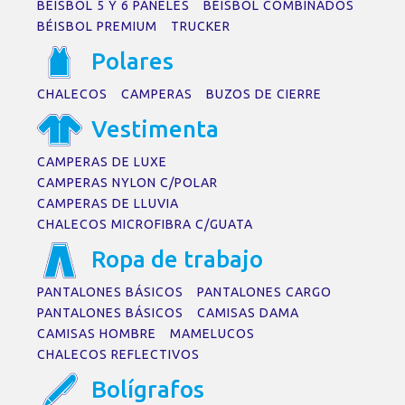
BÉISBOL 5 Y 6 PANELES
BÉISBOL COMBINADOS
BÉISBOL PREMIUM
TRUCKER
Pol
a
res
CHALECOS
CAMPERAS
BUZOS DE CIERRE
Vestiment
a
CAMPERAS DE LUXE
CAMPERAS NYLON C/POLAR
CAMPERAS DE LLUVIA
CHALECOS MICROFIBRA C/GUATA
Rop
a
de tr
a
b
a
jo
PANTALONES BÁSICOS
PANTALONES CARGO
PANTALONES BÁSICOS
CAMISAS DAMA
CAMISAS HOMBRE
MAMELUCOS
CHALECOS REFLECTIVOS
Bolígr
a
fos