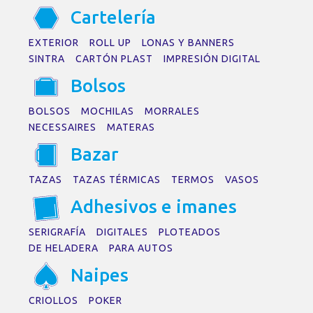
C
a
rtelerí
a
EXTERIOR
ROLL UP
LONAS Y BANNERS
SINTRA
CARTÓN PLAST
IMPRESIÓN DIGITAL
Bolsos
BOLSOS
MOCHILAS
MORRALES
NECESSAIRES
MATERAS
B
a
z
a
r
TAZAS
TAZAS TÉRMICAS
TERMOS
VASOS
Adhesivos e im
a
nes
SERIGRAFÍA
DIGITALES
PLOTEADOS
DE HELADERA
PARA AUTOS
N
a
ipes
CRIOLLOS
POKER